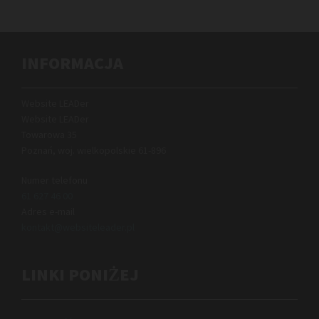
INFORMACJA
Website LEADer
Website LEADer
Towarowa 35
Poznań, woj. wielkopolskie
61-896
Numer telefonu
61 627 46 00
Adres e-mail
kontakt@websiteleader.pl
LINKI PONIŻEJ