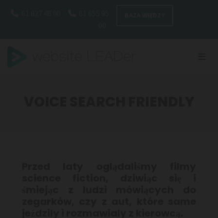
Omitir navegación
61 627 46 00
61 655 95


BAZA WIEDZY
00
VOICE SEARCH FRIENDLY
Przed laty oglądaliśmy filmy
science fiction, dziwiąc się i
śmiejąc z ludzi mówiących do
zegarków, czy z aut, które same
jeździły i rozmawiały z kierowcą.