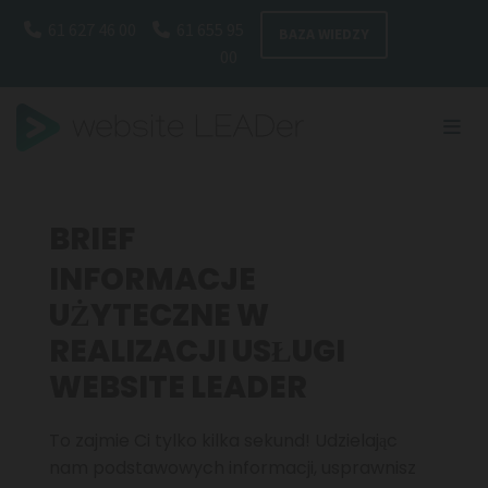
Omitir navegación
61 627 46 00
61 655 95


BAZA WIEDZY
00
BRIEF
INFORMACJE
UŻYTECZNE W
REALIZACJI USŁUGI
WEBSITE LEADER
To zajmie Ci tylko kilka sekund! Udzielając
nam podstawowych informacji, usprawnisz