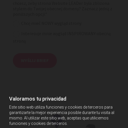
chcesz, żeby strona Website LEADer była zbliżona
stylem do Twojej obecnej domeny? Zaznacz jedną z
poniższych opcji.*
Chcę mieć NOWY wygląd strony
Interesuje mnie wygląd INSPIROWANY obecną
stroną
Valoramos tu privacidad
Este sitio web utiliza funciones y cookies de terceros para
garantizarte la mejor experiencia posible durante tu visita al
mismo. Al utilizar este sitio web, aceptas que utilicemos
funciones y cookies de terceros.