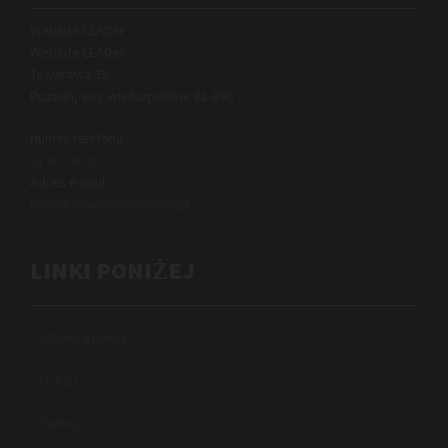
Website LEADer
Website LEADer
Towarowa 35
Poznań, woj. wielkopolskie
61-896
Numer telefonu
61 627 46 00
Adres e-mail
kontakt@websiteleader.pl
LINKI PONIŻEJ
Strona główna
Usługi
Funkcje