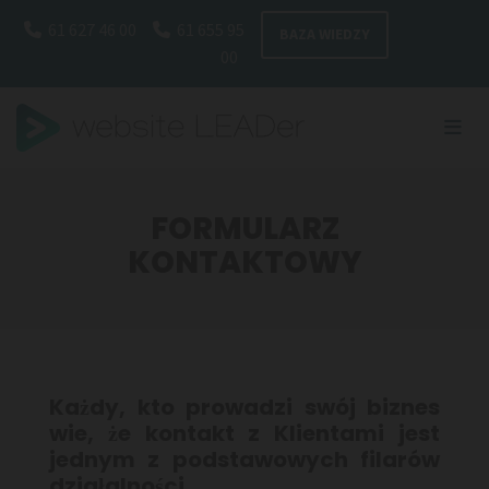
Omitir navegación
61 627 46 00
61 655 95


BAZA WIEDZY
00
FORMULARZ
KONTAKTOWY
Każdy, kto prowadzi swój biznes
wie, że kontakt z Klientami jest
jednym z podstawowych filarów
działalności.