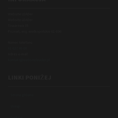
Website LEADer
Website LEADer
Towarowa 35
Poznań, woj. wielkopolskie
61-896
Numer telefonu
61 627 46 00
Adres e-mail
kontakt@websiteleader.pl
LINKI PONIŻEJ
Strona główna
Usługi
Funkcje