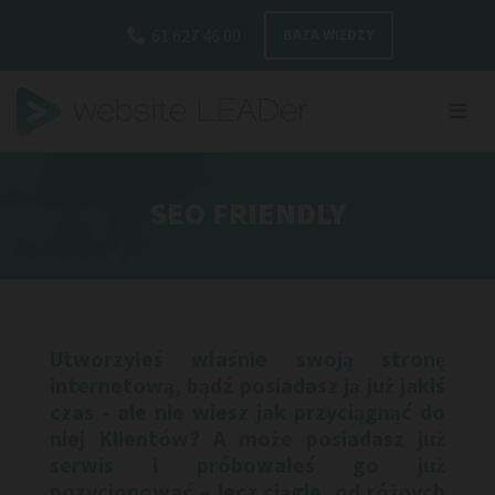
Przejdź do zawartości
61 627 46 00
BAZA WIEDZY

SEO FRIENDLY
Utworzyłeś właśnie swoją stronę
internetową, bądź posiadasz ją już jakiś
czas - ale nie wiesz jak przyciągnąć do
niej Klientów? A może posiadasz już
serwis i próbowałeś go już
pozycjonować – lecz ciągle, od różnych