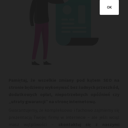
OK
Pamiętaj, że wszelkie zmiany pod kątem SEO na
stronie będziemy wykonywać bez żadnych przeszkód,
dodatkowych opłat, niepotrzebnych opóźnień czy
„utraty gwarancji” na stronę internetową.
Gwarantujemy, że kompleksowo i fachowo zajmiemy się
prezentacją Twojej firmy w internecie – ale jeśli wciąż
masz wątpliwości –
skontaktuj się z naszymi