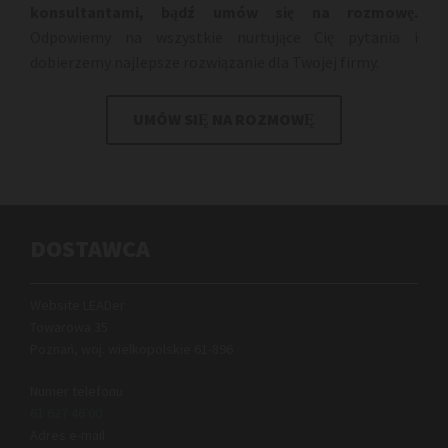
konsultantami, bądź umów się na rozmowę.
Odpowiemy na wszystkie nurtujące Cię pytania i
dobierzemy najlepsze rozwiązanie dla Twojej firmy.
UMÓW SIĘ NA ROZMOWĘ
DOSTAWCA
Website LEADer
Towarowa 35
Poznań, woj. wielkopolskie
61-896
Numer telefonu
61 627 46 00
Adres e-mail