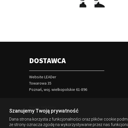
DOSTAWCA
Website LEADer
Towarowa 35
Poznań, woj. wielkopolskie
61-896
Numer telefonu
Szanujemy Twoją prywatność
61 627 46 00
Dana strona korzysta z funkcjonalności oraz plików cookie podmio
Adres e-mail
ze strony oznacza zgodę na wykorzystywanie przez nas funkcjona
kontakt@websiteleader.pl