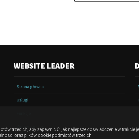
WEBSITE LEADER
Strona główna
Usługi
Funkcje
Wybierz pakiet
tów trzecich, aby zapewnić Ci jak najlepsze doświadczenie w trakcie je
lności oraz plików cookie podmiotów trzecich.