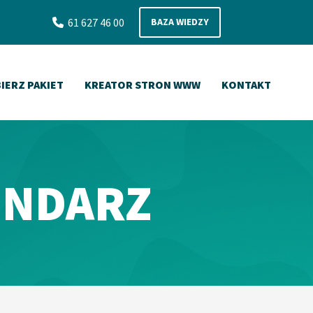
61 627 46 00
BAZA WIEDZY

IERZ PAKIET
KREATOR STRON WWW
KONTAKT
ENDARZ