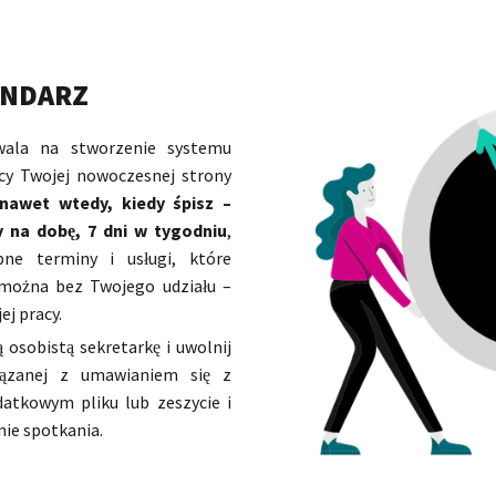
ENDARZ
wala na stworzenie systemu
cy Twojej nowoczesnej strony
 nawet wtedy, kiedy śpisz –
 na dobę, 7 dni w tygodniu
,
pne terminy i usługi, które
można bez Twojego udziału –
ej pracy.
 osobistą sekretarkę i uwolnij
iązanej z umawianiem się z
atkowym pliku lub zeszycie i
ie spotkania.