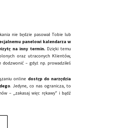
kania nie będzie pasował Tobie lub
pecjalnemu panelowi kalendarza w
izytę na inny termin.
Dzięki temu
olonych oraz utraconych Klientów,
ie dodzwonić – gdyż np. prowadziłeś
ązaniu online
dostęp do narzędzia
żdego
. Jedyne, co nas ogranicza, to
nów – „zakasaj więc rękawy” i bądź