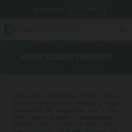
Przejdź do zawartości
61 627 46 00
BAZA WIEDZY

VOICE SEARCH FRIENDLY
Przed laty oglądaliśmy filmy science
fiction, dziwiąc się i śmiejąc z ludzi
mówiących do zegarków, czy z aut,
które same jeździły i rozmawiały z
kierowcą. Dziś, to już nie film sci-fi, a
rzeczywistość. Obecnie nikogo nie