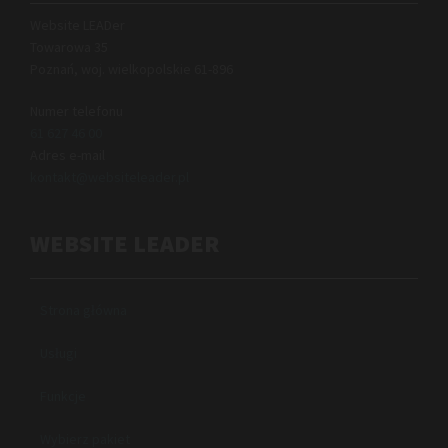
Website LEADer
Towarowa 35
Poznań, woj. wielkopolskie
61-896
Numer telefonu
61 627 46 00
Adres e-mail
kontakt@websiteleader.pl
WEBSITE LEADER
Strona główna
Usługi
Funkcje
Wybierz pakiet