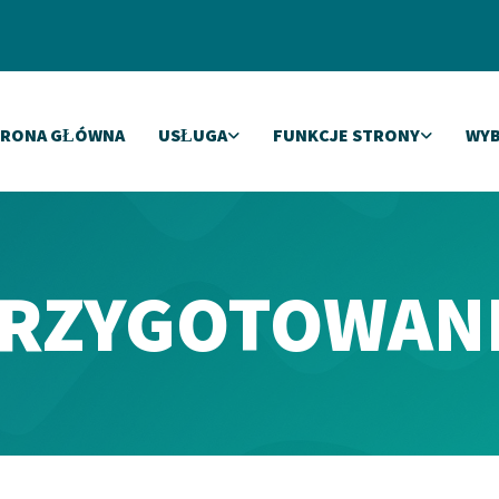
TRONA GŁÓWNA
USŁUGA
FUNKCJE STRONY
WYB
RZYGOTOWAN