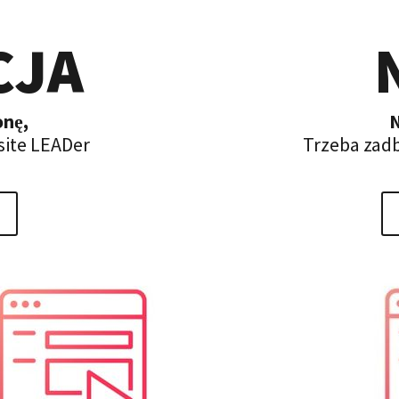
CJA
onę,
N
site LEADer
Trzeba zadb