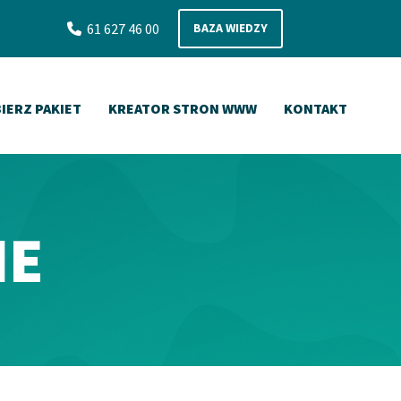
61 627 46 00
BAZA WIEDZY

IERZ PAKIET
KREATOR STRON WWW
KONTAKT
IE