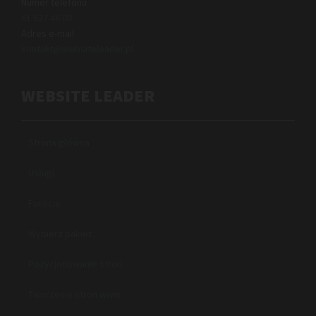
Numer telefonu
61 627 46 00
Adres e-mail
kontakt@websiteleader.pl
WEBSITE LEADER
Strona główna
Usługi
Funkcje
Wybierz pakiet
Pozycjonowanie stron
Tworzenie stron www