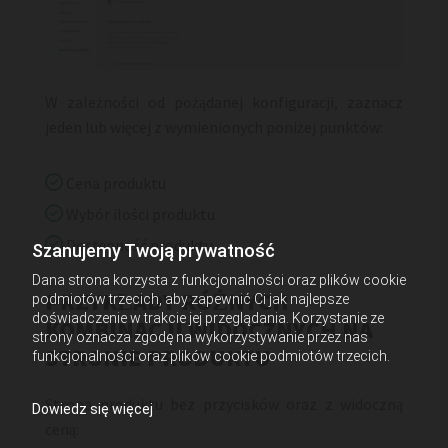
W zależności od pożądanej konfiguracji, zaznacz
jeden lub więcej z wymienionych poniżej punktów:

Cena produktu

Wybór ilości produktu

Dostępność produktu
Szanujemy Twoją prywatność
Dana strona korzysta z funkcjonalności oraz plików cookie
PRZYKŁADY RÓŻNYCH
podmiotów trzecich, aby zapewnić Ci jak najlepsze
doświadczenie w trakcie jej przeglądania. Korzystanie ze
KOMBINACJI WIDOCZNYCH NA
strony oznacza zgodę na wykorzystywanie przez nas
STRONIE PRODUKTU
funkcjonalności oraz plików cookie podmiotów trzecich.
Strona produktu bez przycisków oraz z widoczną
Dowiedz się więcej
ceną: