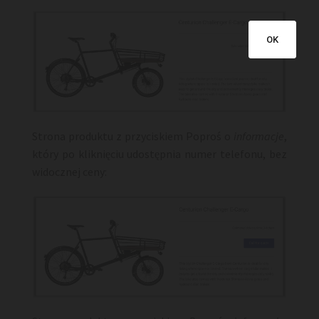
OK
Strona produktu z przyciskiem Poproś o
informacje
,
który po kliknięciu udostępnia numer telefonu, bez
widocznej ceny: