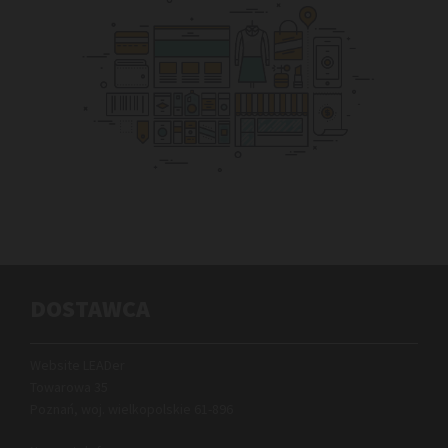
DOSTAWCA
Website LEADer
Towarowa 35
Poznań, woj. wielkopolskie
61-896