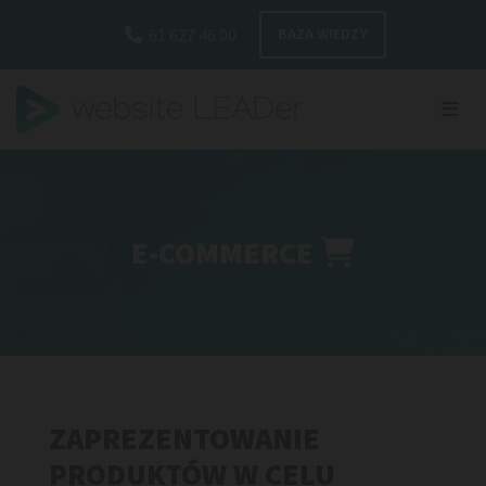
Przejdź do zawartości
61 627 46 00
BAZA WIEDZY

E-COMMERCE

ZAPREZENTOWANIE
PRODUKTÓW W CELU