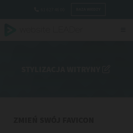
Przejdź do zawartości
61 627 46 00
BAZA WIEDZY

STYLIZACJA WITRYNY

ZMIEŃ SWÓJ FAVICON