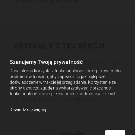
witryna zostanie opublikowana.
ARTYKUŁY Z TEJ SEKCJI
Używanie przycisków w Pozycji nieruchomej

Szanujemy Twoją prywatność
Zmień swój favicon

Dana strona korzysta z funkcjonalności oraz plików cookie
podmiotów trzecich, aby zapewnić Ci jak najlepsze
Dodawanie animacji w rzędach, kolumnach

doświadczenie w trakcie jej przeglądania. Korzystanie ze
strony oznacza zgodę na wykorzystywanie przez nas
oraz modułach
funkcjonalności oraz plików cookie podmiotów trzecich.
Zmiana kolorów i czcionek witryny

Dowiedz się więcej