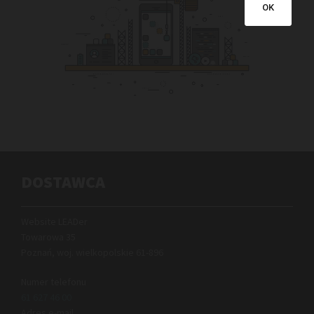
OK
DOSTAWCA
Website LEADer
Towarowa 35
Poznań, woj. wielkopolskie
61-896
Numer telefonu
61 627 46 00
Adres e-mail