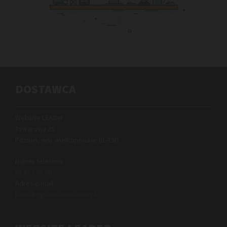
DOSTAWCA
Website LEADer
Towarowa 35
Poznań, woj. wielkopolskie
61-896
Numer telefonu
61 627 46 00
Adres e-mail
kontakt@websiteleader.pl