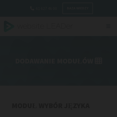
Przejdź do zawartości
61 627 46 00
BAZA WIEDZY

DODAWANIE MODUŁÓW

MODUŁ WYBÓR JĘZYKA