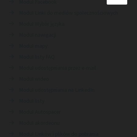
Moduł Facebook

Moduł Linki do mediów społecznościowych

Moduł Wybór języka

Moduł nawigacji

Moduł mapy

Moduł listy FAQ

Moduł udostępniania przez e-mail

Moduł wideo

Moduł udostępniania na LinkedIn

Moduł listy

Moduł Autospacer

Moduł akordeonu

Moduł Linków i plików do pobrania
