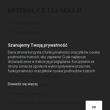
ARTYKUŁY Z TEJ SEKCJI
Moduł tekstu

Moduł obrazu

Moduł listy obrazów

Szanujemy Twoją prywatność
Moduł galerii

Dana strona korzysta z funkcjonalności oraz plików cookie
podmiotów trzecich, aby zapewnić Ci jak najlepsze
Moduł przycisku

doświadczenie w trakcie jej przeglądania. Korzystanie ze
strony oznacza zgodę na wykorzystywanie przez nas
Moduł przycisków 2 i 3

funkcjonalności oraz plików cookie podmiotów trzecich.
Moduł godzin otwarcia

Dowiedz się więcej
Moduł formularza

Moduły Twittera

Integracja z profilem na Instagramie

OK